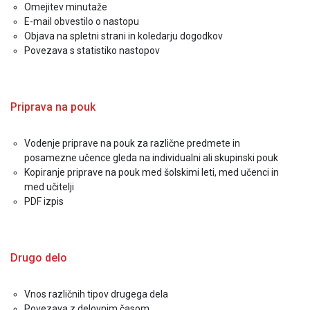
Omejitev minutaže
E-mail obvestilo o nastopu
Objava na spletni strani in koledarju dogodkov
Povezava s statistiko nastopov
Priprava na pouk
Vodenje priprave na pouk za različne predmete in
posamezne učence gleda na individualni ali skupinski pouk
Kopiranje priprave na pouk med šolskimi leti, med učenci in
med učitelji
PDF izpis
Drugo delo
Vnos različnih tipov drugega dela
Povezava z delovnim časom