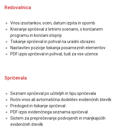
Redovalnica
Vnos izostankov, ocen, datum izpita in opomb
Kreiranje spričeval z letnimi ocenami, o končanem
programu in končani stopnji
Tiskanje spričeval in pohval na uradni obrazec
Nastavitev pozicije tiskanja posameznih elementov
PDF izpis spričeval in pohval, tudi za vse učence
Spričevala
Seznam spričeval po učiteljih in tipu spričevala
Ročni vnos ali avtomatična dodelitev evidenčnih številk
Predoged in tiskanje spričeval
PDF izpis evidenčnega seznama spričeval
Sistem za preprečevanje podvojenih in manjkajočih
evidenčnih številk