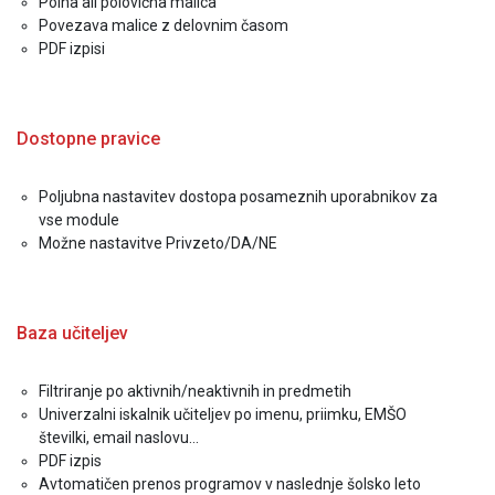
Polna ali polovična malica
Povezava malice z delovnim časom
PDF izpisi
Dostopne pravice
Poljubna nastavitev dostopa posameznih uporabnikov za
vse module
Možne nastavitve Privzeto/DA/NE
Baza učiteljev
Filtriranje po aktivnih/neaktivnih in predmetih
Univerzalni iskalnik učiteljev po imenu, priimku, EMŠO
številki, email naslovu...
PDF izpis
Avtomatičen prenos programov v naslednje šolsko leto