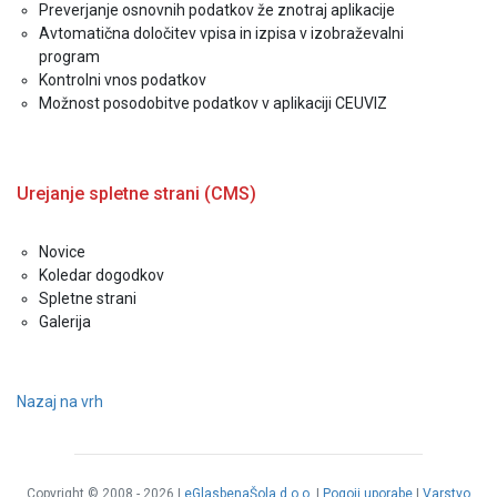
Preverjanje osnovnih podatkov že znotraj aplikacije
Avtomatična določitev vpisa in izpisa v izobraževalni
program
Kontrolni vnos podatkov
Možnost posodobitve podatkov v aplikaciji CEUVIZ
Urejanje spletne strani (CMS)
Novice
Koledar dogodkov
Spletne strani
Galerija
Nazaj na vrh
Copyright © 2008 - 2026 |
eGlasbenaŠola d.o.o.
|
Pogoji uporabe
|
Varstvo