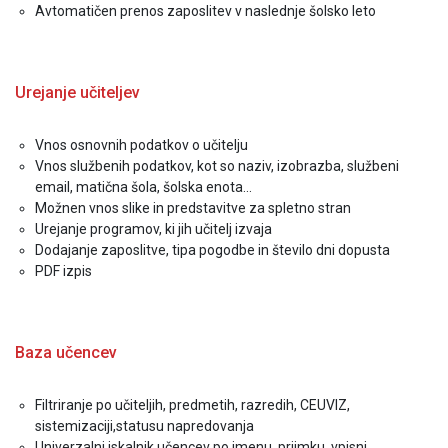
Avtomatičen prenos zaposlitev v naslednje šolsko leto
Urejanje učiteljev
Vnos osnovnih podatkov o učitelju
Vnos službenih podatkov, kot so naziv, izobrazba, službeni
email, matična šola, šolska enota...
Možnen vnos slike in predstavitve za spletno stran
Urejanje programov, ki jih učitelj izvaja
Dodajanje zaposlitve, tipa pogodbe in število dni dopusta
PDF izpis
Baza učencev
Filtriranje po učiteljih, predmetih, razredih, CEUVIZ,
sistemizaciji,statusu napredovanja
Univerzalni iskalnik učencev po imenu, priimku, vpisni