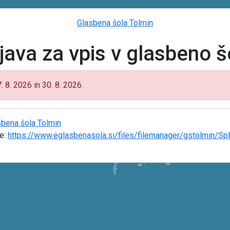
Glasbena šola Tolmin
ijava za vpis v glasbeno š
 8. 2026 in 30. 8. 2026.
sbena šola Tolmin
le:
https://www.eglasbenasola.si/files/filemanager/gstolmin/Spl