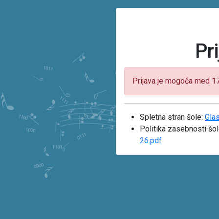
Pr
Prijava je mogoča med 17.
Spletna stran šole:
Gla
Politika zasebnosti šo
26.pdf