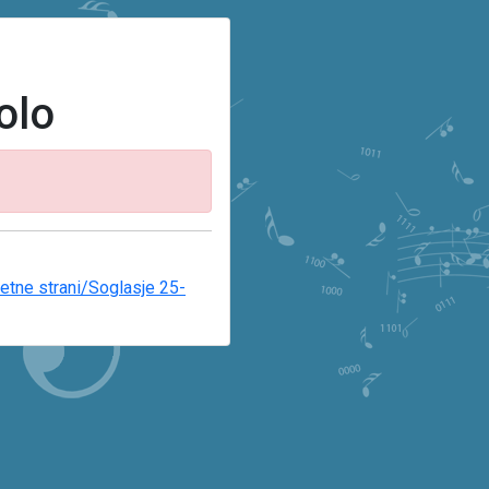
olo
etne strani/Soglasje 25-